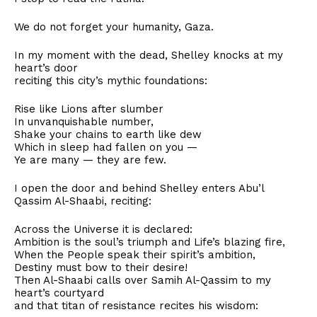
We do not forget your humanity, Gaza.
In my moment with the dead, Shelley knocks at my
heart’s door
reciting this city’s mythic foundations:
Rise like Lions after slumber
In unvanquishable number,
Shake your chains to earth like dew
Which in sleep had fallen on you —
Ye are many — they are few.
I open the door and behind Shelley enters Abu’l
Qassim Al-Shaabi, reciting:
Across the Universe it is declared:
Ambition is the soul’s triumph and Life’s blazing fire,
When the People speak their spirit’s ambition,
Destiny must bow to their desire!
Then Al-Shaabi calls over Samih Al-Qassim to my
heart’s courtyard
and that titan of resistance recites his wisdom: