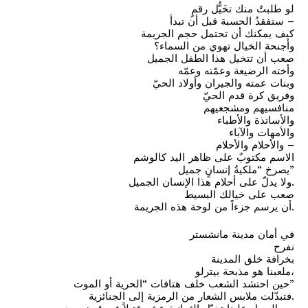
لو طلبتُ منك تخَيُّل رقمٍ
ستفقدُ الحسبة قبل أن تبدأ –
كيف يمكنك أن تحتمل حجم الجريمة
وأجنحة الخيال تهوي من السماء؟
صعب أن تتخيل هذا الطفل الجميل
وأخته الرضيعة وعمّته وعمّه
وبنات عمته والجيران وأولاد الحيّ
وفريق كرة قدم الحيّ
منافسيهم ومشجعيهم
والأساتذة والأطباء
والأمهات والآباء
والأحلام والأحلام –
الاسم مكتوبٌ على ظاهر اليد كالوشم
يصرخ “ملكيةُ إنسانٍ جميل”
ولا يدلّ على أحلام هذا الإنسان الجميل.
صعب على خيالك البسيط
أن يرسم جزءاً من لوحة هذه الجريمة.
في أمان مدينة مانشستر
نفرح
بخرافة خلق المدينة
ملعبنا هو مذبحة بيترلو،
حين احتشد الشعب خلف هتافات “الحرية أو الموت”
فتبدّلت ملابس الشعار من الرمزية إلى الجنائزية.