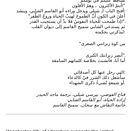
تساقطَ عليكمُ في نومكم
أنتمُ الأكثرون .. وهمُ الأقلون!”
أفتح الباب لـ شيلي ويدخل وراءه أبو القاسم الشابي، وينشد:
“أعلنَ في الكونِ أنَّ الطموحَ لهيبُ الحياة وروحُ الظَّفر
إذا طمحت للحياة النفوسُ فلا بدَّ أن يستجيب القدر!”.
ثم يستدعي الشابي سميح القاسم إلى ديوان القلب
ليذكرني بحكمته:
“من كوة زنزانتي الصغرى
أبصر زنزانتك الكبرى”.
أما أنا، فأتشبث بخلاصة كلماتهم السامقة
التي رحل عنها كل أصدقائي:
سأُشعل ذلك الشرر فيّ كالدعاء
أو شمعةٍ تُضيءُ ذكرى الشهداء.
قناع الفوضى، بيرسي شيلي، ترجمة ماجد الحيدر
إرادة الحياة، أبو القاسم الشابي
خاتمة النقاش مع سجان، سميح القاسم