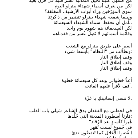
من السهل علينا تخيّل الثمانية عشر قتيلاً في قرن بعيد
لكن من يعرف أسماء شهداء بيترلو اليوم
سوى المؤرّخين وراء أبواب الأرشيف المغلقة؟
وبينما شمعة شهداء بيترلو تنضمر من ذاكرتنا
نأمل أن نحفظ أسماء الشهداء السبعمائة.
لكن السبعمائة هم شهود يوم واحد
وقائمة أسمائهم لا تَصِلُ عُشر من فقدناهم
أسير على طريق بيترلو مع الشعب
ونطالب من “النظام” بأبسط شيء:
وقف إطلاق النار
وقف إطلاق النار
وقف إطلاق النار
أعدُّ خطواتي وبعد كل سبعمائة خطوة
أقف لأقرأ عليهم الفاتحة.
لا ننسى إنسانيتكِ يا غزّة.
في لحظتي مع الفقدان يدق الشاعر شيلي باب القلب
قارئاً أسطورة المدينة التي خَلَّدها:
“هُبوا كآسادٍ بعد الرُقاد
في جُموعٍ ليست تُقهر
اِنفُضوا الأغلالَ كما تَنفِضُون ندىً